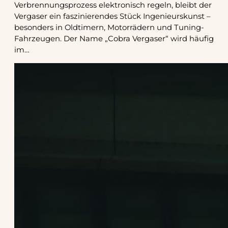
Verbrennungsprozess elektronisch regeln, bleibt der
Vergaser ein faszinierendes Stück Ingenieurskunst –
besonders in Oldtimern, Motorrädern und Tuning-
Fahrzeugen. Der Name „Cobra Vergaser“ wird häufig
im…