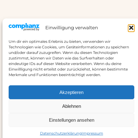
Einwilligung verwalten
Um dir ein optimales Erlebnis zu bieten, verwenden wir
Technologien wie Cookies, um Geräteinformationen zu speichern
Cobra-web.org
und/oder darauf zuzugreifen. Wenn du diesen Technologien
zustimmst, können wir Daten wie das Surfverhalten oder
eindeutige IDs auf dieser Website verarbeiten. Wenn du deine
Einwillligung nicht erteilst oder zurückziehst, können bestimmte
LinkedIn
Merkmale und Funktionen beeinträchtigt werden.
Impressum
Datenschutzerklärung
Akzeptieren
Ressourcen & Downloads
Ablehnen
Copyright © 2025 | WordPress
Einstellungen ansehen
Datenschutzerklärung
Impressu m